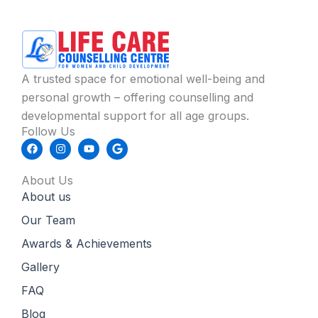
A trusted space for emotional well-being and
personal growth – offering counselling and
developmental support for all age groups.
Follow Us
F
I
Y
G
a
n
o
o
c
s
u
o
e
t
t
g
About Us
b
a
u
l
About us
o
g
b
e
o
r
e
k
a
Our Team
m
Awards & Achievements
Gallery
FAQ
Blog