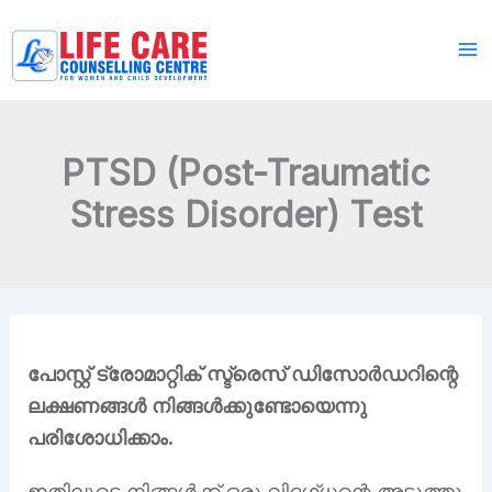
Skip
to
content
PTSD (Post-Traumatic
Stress Disorder) Test
പോസ്റ്റ് ട്രോമാറ്റിക് സ്ട്രെസ് ഡിസോർഡറിന്റെ
ലക്ഷണങ്ങൾ നിങ്ങൾക്കുണ്ടോയെന്നു
പരിശോധിക്കാം.
ഇതിലൂടെ നിങ്ങൾക്ക് ഒരു വിദഗ്ധന്റെ അടുത്തു