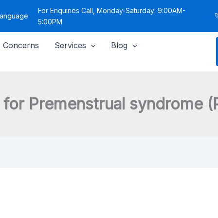
For Enquiries Call, Monday-Saturday: 9:00AM-
 Language
5:00PM
Concerns
Services
Blog
 for Premenstrual syndrome 