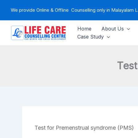
Skip
We provide Online & Offline Counselling only in Malayalam
to
content
Home
About Us
Case Study
Test
Test for Premenstrual syndrome (PMS)