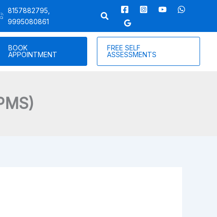
8157882795,
9995080861
BOOK
FREE SELF
APPOINTMENT
ASSESSMENTS
(PMS)